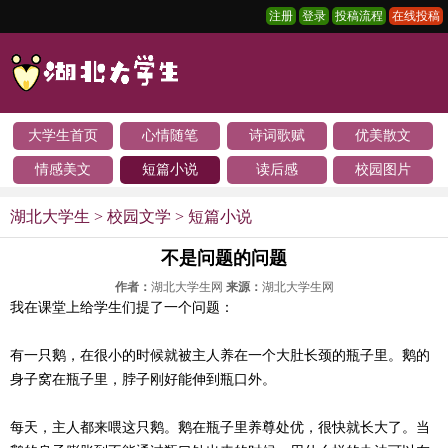
注册
登录
投稿流程
在线投稿
大学生首页
心情随笔
诗词歌赋
优美散文
情感美文
短篇小说
读后感
校园图片
湖北大学生
>
校园文学
>
短篇小说
不是问题的问题
作者：
湖北大学生网
来源：
湖北大学生网
我在课堂上给学生们提了一个问题：
有一只鹅，在很小的时候就被主人养在一个大肚长颈的瓶子里。鹅的
身子窝在瓶子里，脖子刚好能伸到瓶口外。
每天，主人都来喂这只鹅。鹅在瓶子里养尊处优，很快就长大了。当