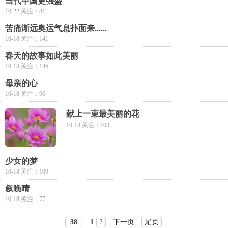
当代中国更强盛
10-22 关注：81
苦痛渐远奥运气息扑面来......
10-18 关注：141
春天的故事如此美丽
10-18 关注：146
母亲的心
10-18 关注：96
献上一束最美丽的花
10-18 关注：103
少女的梦
10-18 关注：109
叙晚晴
10-18 关注：77
38
1
2
下一页
尾页