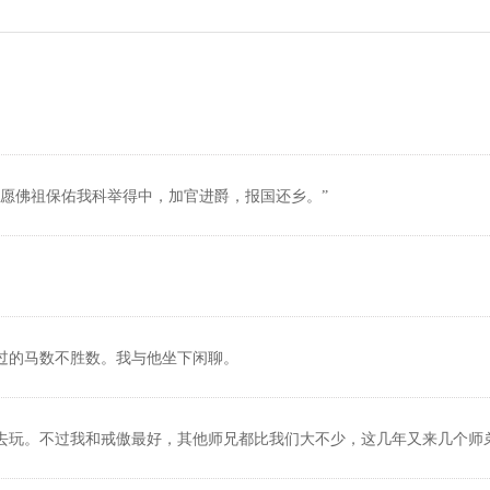
愿佛祖保佑我科举得中，加官进爵，报国还乡。”
过的马数不胜数。我与他坐下闲聊。
去玩。不过我和戒傲最好，其他师兄都比我们大不少，这几年又来几个师