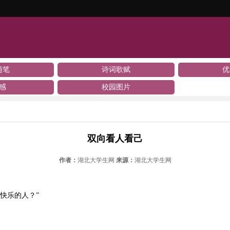
随笔
诗词歌赋
优
感
校园图片
双向看人看己
作者：
湖北大学生网
来源：
湖北大学生网
快乐的人？”