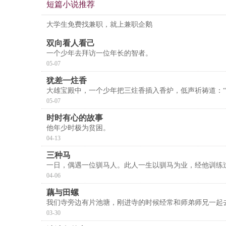
短篇小说推荐
大学生免费找兼职，就上兼职企鹅
双向看人看己
一个少年去拜访一位年长的智者。
05-07
犹差一炷香
大雄宝殿中，一个少年把三炷香插入香炉，低声祈祷道：“
05-07
时时有心的故事
他年少时极为贫困。
04-13
三种马
一日，偶遇一位驯马人。此人一生以驯马为业，经他训练
04-06
藕与田螺
我们寺旁边有片池塘，刚进寺的时候经常和师弟师兄一起
03-30