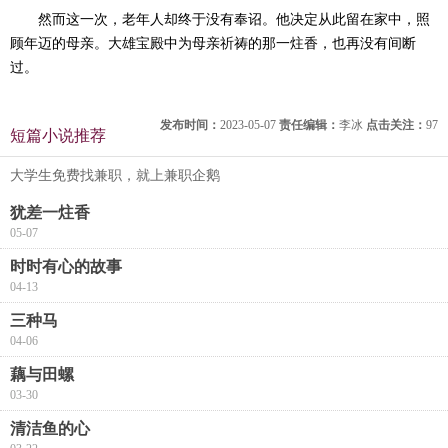
然而这一次，老年人却终于没有奉诏。他决定从此留在家中，照
顾年迈的母亲。大雄宝殿中为母亲祈祷的那一炷香，也再没有间断
过。
发布时间：
2023-05-07
责任编辑：
李冰
点击关注：
97
短篇小说推荐
大学生免费找兼职，就上兼职企鹅
犹差一炷香
05-07
时时有心的故事
04-13
三种马
04-06
藕与田螺
03-30
清洁鱼的心