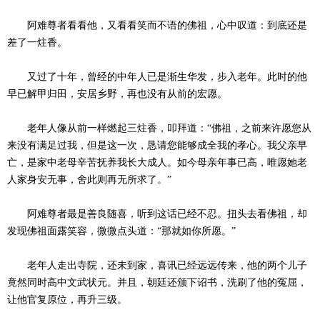
阿难尊者看看他，又看看笑而不语的佛祖，心中叹道：到底还是
差了一炷香。
又过了十年，曾经的中年人已是渐生华发，步入老年。此时的他
早已解甲归田，安居乡野，再也没有从前的宏愿。
老年人像从前一样燃起三炷香，叩拜道：“佛祖，之前来许愿您从
来没有满足过我，但是这一次，恳请您能够成全我的孝心。我父亲早
亡，是家中老母辛苦抚养我长大成人。如今母亲年事已高，唯愿她老
人家身安无事，舍此则再无所求了。”
阿难尊者最是善良随喜，听到这话已经不忍。扭头去看佛祖，却
发现佛祖面露笑容，微微点头道：“那就如你所愿。”
老年人走出寺院，还未到家，喜讯已经远远传来，他的两个儿子
竟然同时高中文武状元。并且，朝廷还颁下诏书，洗刷了他的冤屈，
让他官复原位，再升三级。