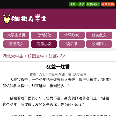
注册
登录
投稿流程
在线投稿
大学生首页
心情随笔
诗词歌赋
优美散文
情感美文
短篇小说
读后感
校园图片
湖北大学生
>
校园文学
>
短篇小说
犹差一炷香
作者：
湖北大学生网
来源：
湖北大学生网
大雄宝殿中，一个少年把三炷香插入香炉，低声祈祷道：“愿佛祖
保佑我科举得中，加官进爵，报国还乡。”
佛祖看着下面的少年，笑而不语。身旁的阿难尊者问道：“佛祖，
这个少年十分虔敬，发的又是善愿，你为何不应？”