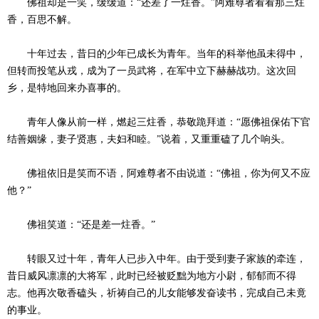
佛祖却是一笑，缓缓道：“还差了一炷香。”阿难尊者看看那三炷
香，百思不解。
十年过去，昔日的少年已成长为青年。当年的科举他虽未得中，
但转而投笔从戎，成为了一员武将，在军中立下赫赫战功。这次回
乡，是特地回来办喜事的。
青年人像从前一样，燃起三炷香，恭敬跪拜道：“愿佛祖保佑下官
结善姻缘，妻子贤惠，夫妇和睦。”说着，又重重磕了几个响头。
佛祖依旧是笑而不语，阿难尊者不由说道：“佛祖，你为何又不应
他？”
佛祖笑道：“还是差一炷香。”
转眼又过十年，青年人已步入中年。由于受到妻子家族的牵连，
昔日威风凛凛的大将军，此时已经被贬黜为地方小尉，郁郁而不得
志。他再次敬香磕头，祈祷自己的儿女能够发奋读书，完成自己未竟
的事业。