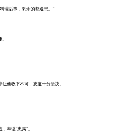
料理后事，剩余的都送您。”
服。
让他收下不可，态度十分坚决。
，卒谥“忠肃”。