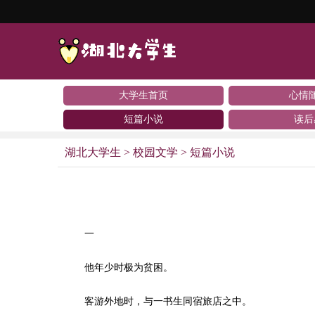
大学生首页
心情
短篇小说
读后
湖北大学生
>
校园文学
>
短篇小说
一
他年少时极为贫困。
客游外地时，与一书生同宿旅店之中。