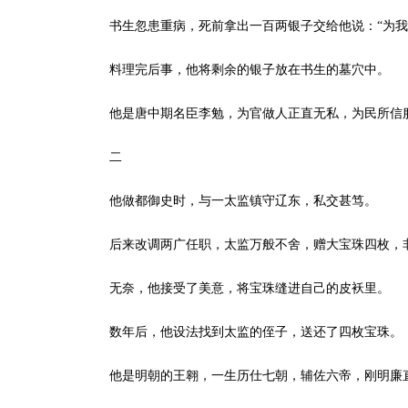
书生忽患重病，死前拿出一百两银子交给他说：“为我
料理完后事，他将剩余的银子放在书生的墓穴中。
他是唐中期名臣李勉，为官做人正直无私，为民所信
二
他做都御史时，与一太监镇守辽东，私交甚笃。
后来改调两广任职，太监万般不舍，赠大宝珠四枚，非
无奈，他接受了美意，将宝珠缝进自己的皮袄里。
数年后，他设法找到太监的侄子，送还了四枚宝珠。
他是明朝的王翱，一生历仕七朝，辅佐六帝，刚明廉直