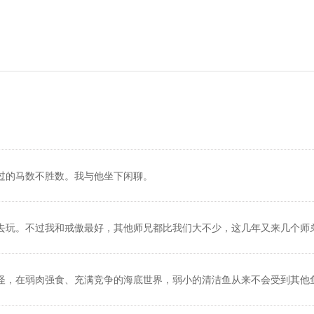
过的马数不胜数。我与他坐下闲聊。
去玩。不过我和戒傲最好，其他师兄都比我们大不少，这几年又来几个师
怪，在弱肉强食、充满竞争的海底世界，弱小的清洁鱼从来不会受到其他