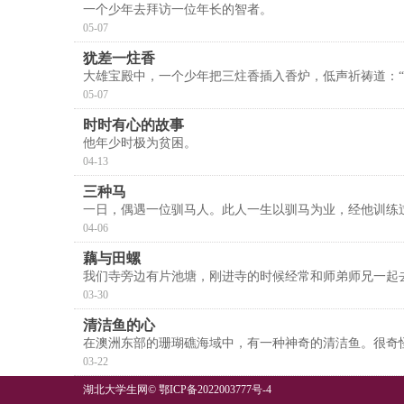
一个少年去拜访一位年长的智者。
05-07
犹差一炷香
大雄宝殿中，一个少年把三炷香插入香炉，低声祈祷道：“
05-07
时时有心的故事
他年少时极为贫困。
04-13
三种马
一日，偶遇一位驯马人。此人一生以驯马为业，经他训练
04-06
藕与田螺
我们寺旁边有片池塘，刚进寺的时候经常和师弟师兄一起
03-30
清洁鱼的心
在澳洲东部的珊瑚礁海域中，有一种神奇的清洁鱼。很奇
03-22
湖北大学生网
©
鄂ICP备2022003777号-4