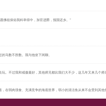
愿佛祖保佑我科举得中，加官进爵，报国还乡。”
过的马数不胜数。我与他坐下闲聊。
去玩。不过我和戒傲最好，其他师兄都比我们大不少，这几年又来几个师
怪，在弱肉强食、充满竞争的海底世界，弱小的清洁鱼从来不会受到其他