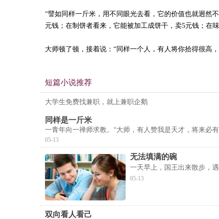
“譬如同样一斤米，用不同眼光去看，它的价值也就迥然
元钱；在制饼者看来，它能被加工成饼干，卖5元钱；在味
大师顿了顿，接着说：“同样一个人，有人将你拾得很高
短篇小说推荐
大学生免费找兼职，就上兼职企鹅
同样是一斤米
一青年向一禅师求教。“大师，有人赞我是天才，将来必
05-13
无法填满的碗
一天早上，国王出来散步，遇
05-13
双向看人看己