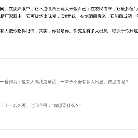
不同。在炊妇眼中，它不过做两三碗大米饭而已；在农民看来，它最多值1
精厂家眼中，它可提炼出味精，卖8元钱；在制酒商看来，它能酿成酒，勾
，有人把你贬得很低，其实，你就是你。你究竟有多大出息，取决于你到底
有一番作为；也有人骂我是笨蛋，一辈子不会有多大出息。依您看呢？”
上了一名乞丐。他问乞丐：“你想要什么？”