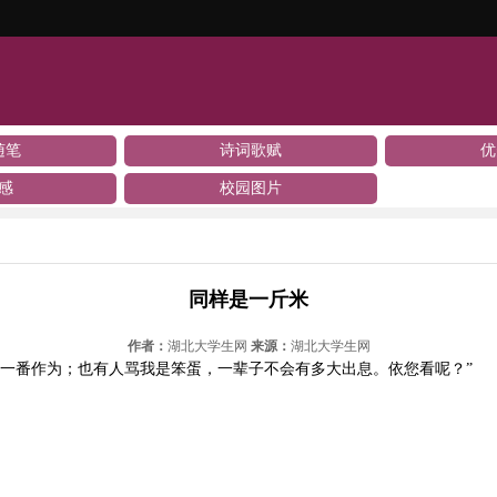
随笔
诗词歌赋
优
感
校园图片
同样是一斤米
作者：
湖北大学生网
来源：
湖北大学生网
有一番作为；也有人骂我是笨蛋，一辈子不会有多大出息。依您看呢？”