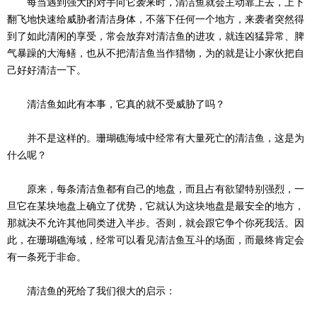
每当遇到强大的对手向它袭来时，清洁鱼就会主动靠上去，上下
翻飞地快速给威胁者清洁身体，不落下任何一个地方，来袭者突然得
到了如此清闲的享受，常会放弃对清洁鱼的进攻，就连凶猛异常、脾
气暴躁的大海鳝，也从不把清洁鱼当作猎物，为的就是让小家伙把自
己好好清洁一下。
清洁鱼如此有本事，它真的就不受威胁了吗？
并不是这样的。珊瑚礁海域中经常有大量死亡的清洁鱼，这是为
什么呢？
原来，每条清洁鱼都有自己的地盘，而且占有欲望特别强烈，一
旦它在某块地盘上确立了优势，它就认为这块地盘是最安全的地方，
那就决不允许其他同类进入半步。否则，就会跟它争个你死我活。因
此，在珊瑚礁海域，经常可以看见清洁鱼互斗的场面，而最终肯定会
有一条死于非命。
清洁鱼的死给了我们很大的启示：