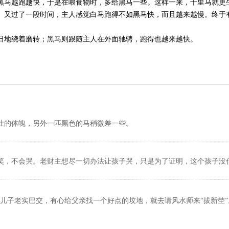
黑马越跑越快，于是在喂食物时，多给黑马一些。这样一来，千里马就更
。又过了一段时间，主人感觉白马跑得不如黑马快，而且越来越慢。终于
日地绕着磨转；黑马则跟随主人在外面驰骋，跑得也越来越快。
壮的体魄，另外一匹黑色的马稍微差一些。
笑，不会哭。老财主想尽一切办法让孩子哭，只是为了证明，这个孩子没
儿子老实巴交，有心给父亲找一个好点的坟地，就去请风水师来“拔新茔”