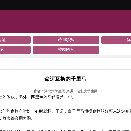
随笔
诗词歌赋
优
感
校园图片
命运互换的千里马
作者：
湖北大学生网
来源：
湖北大学生网
壮的体魄，另外一匹黑色的马稍微差一些。
它们的食物有时好，有时就坏。于是，白千里马根据食物的好坏来决定奔
，每次都会用力跑。