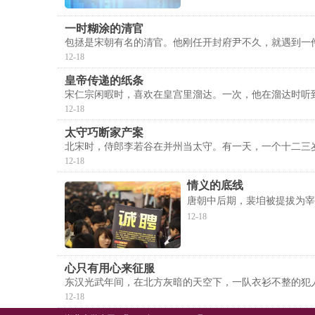
一时糊涂的清官
包拯是宋朝有名的清官。他刚任开封府尹不久，就遇到一
12-18
皇帝传递的纸条
宋仁宗闲暇时，喜欢在皇宫里溜达。一次，他在溜达时听
12-18
太守巧断家产案
北宋时，侍郎李若谷在并州当太守。有一天，一个十二三
12-18
情义的底线
唐朝中后期，裴垍被提拔为宰
12-18
心只有用心来征服
东汉光武年间，在北方灰暗的天空下，一队衣衫不整的犯
12-18