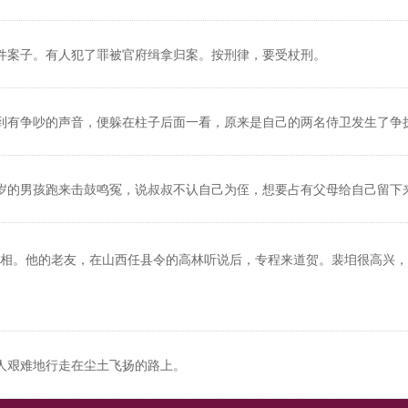
件案子。有人犯了罪被官府缉拿归案。按刑律，要受杖刑。
到有争吵的声音，便躲在柱子后面一看，原来是自己的两名侍卫发生了争
岁的男孩跑来击鼓鸣冤，说叔叔不认自己为侄，想要占有父母给自己留下
相。他的老友，在山西任县令的高林听说后，专程来道贺。裴垍很高兴，
人艰难地行走在尘土飞扬的路上。