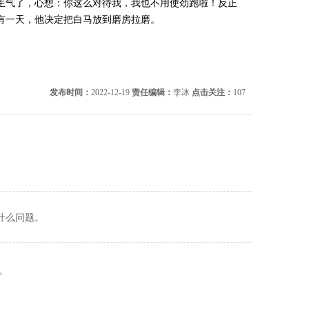
生气了，心想：你这么对待我，我也不用使劲跑啦！反正
有一天，他决定把白马放到磨房拉磨。
发布时间：
2022-12-19
责任编辑：
李冰
点击关注：
107
什么问题。
。