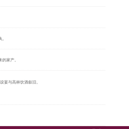
执。
来的家产。
设宴与高林饮酒叙旧。