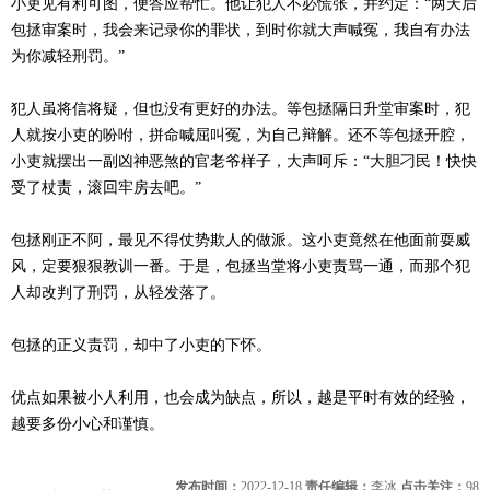
小吏见有利可图，便答应帮忙。他让犯人不必慌张，并约定：“两天后
包拯审案时，我会来记录你的罪状，到时你就大声喊冤，我自有办法
为你减轻刑罚。”
犯人虽将信将疑，但也没有更好的办法。等包拯隔日升堂审案时，犯
人就按小吏的吩咐，拼命喊屈叫冤，为自己辩解。还不等包拯开腔，
小吏就摆出一副凶神恶煞的官老爷样子，大声呵斥：“大胆刁民！快快
受了杖责，滚回牢房去吧。”
包拯刚正不阿，最见不得仗势欺人的做派。这小吏竟然在他面前耍威
风，定要狠狠教训一番。于是，包拯当堂将小吏责骂一通，而那个犯
人却改判了刑罚，从轻发落了。
包拯的正义责罚，却中了小吏的下怀。
优点如果被小人利用，也会成为缺点，所以，越是平时有效的经验，
越要多份小心和谨慎。
发布时间：
2022-12-18
责任编辑：
李冰
点击关注：
98