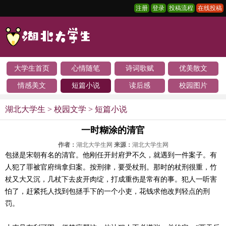
注册
登录
投稿流程
在线投稿
大学生首页
心情随笔
诗词歌赋
优美散文
情感美文
短篇小说
读后感
校园图片
湖北大学生
>
校园文学
>
短篇小说
一时糊涂的清官
作者：
湖北大学生网
来源：
湖北大学生网
包拯是宋朝有名的清官。他刚任开封府尹不久，就遇到一件案子。有
人犯了罪被官府缉拿归案。按刑律，要受杖刑。那时的杖刑很重，竹
杖又大又沉，几杖下去皮开肉绽，打成重伤是常有的事。犯人一听害
怕了，赶紧托人找到包拯手下的一个小吏，花钱求他改判轻点的刑
罚。