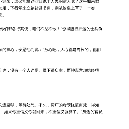
不过来，怎么能给这些自绝于人民的敌人呢？这事如果做
衣服，下得堂来立刻钻进书房，亲笔给皇上写了一个奏
呆。
你们都各行其便，咱们不见不散！”惊得随行押运的士兵倒
家的担心，安慰他们说：“放心吧，人心都是肉长的，他们
到达，没有一个人违期。属下很庆幸，而钟离意却始终很
关进监狱，等待处死。不久，房广的母亲忧愤而死，得知
，如果你重信义你就回来，不重信义就算了。”身边的官员