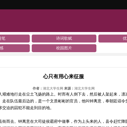
随笔
诗词歌赋
优
感
校园图片
心只有用心来征服
作者：
湖北大学生网
来源：
湖北大学生网
人艰难地行走在尘土飞扬的路上。时而有人倒下去，然后被人架起来，凛
。走在队伍最后边的，是一个文质彬彬的官员，他叫钟离意，奉朝廷诏令
寒交迫的囚犯不能走到目的地。
县衙而去。钟离意在大司徒侯霸府中做事，作为上头来的人，县令赶忙降