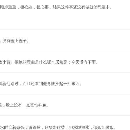
顾虑重重，担心这，担心那，结果这件事还没有做就胎死腹中。
，没有盖上盖子。
收小费。拒绝的理由是什么呢？居然是：今天没有下雨。
看着他路过，而且还看到他弯腰捡起一件东西。
骂，脸上没有一点害怕神色。
水时惦着做饭；得道后，砍柴即砍柴，担水即担水，做饭即做饭。