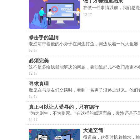
做了才会知道结果
在做一件事情以前，我们总是
12-17
拳击手的温情
老渔翁带着他的小孙子在河边打鱼，河边放着一只大鱼篓
12-17
必须完美
这不是多给钱就能解决的问题，要知道那儿不收门票更不
12-17
寻求真理
魔鬼在与朋友们交谈时，看到一名男子沿路走过来。他们
12-17
真正可以让人受辱的，只有德行
“为之则生，不为则死。”在这样的威逼面前，袁涣还是不
12-17
大道至简
得道前，砍柴时惦着挑水，挑