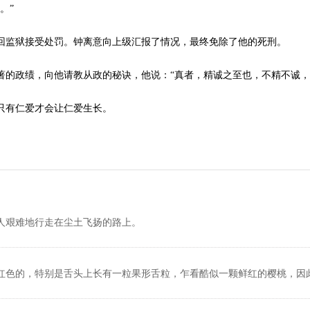
。”
回监狱接受处罚。钟离意向上级汇报了情况，最终免除了他的死刑。
著的政绩，向他请教从政的秘诀，他说：“真者，精诚之至也，不精不诚，
只有仁爱才会让仁爱生长。
人艰难地行走在尘土飞扬的路上。
红色的，特别是舌头上长有一粒果形舌粒，乍看酷似一颗鲜红的樱桃，因