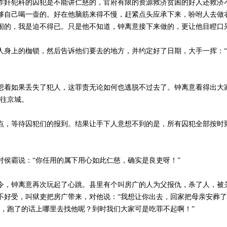
作奸犯科的囚犯是不能讲仁慈的，官府有限的资源救济贫困的好人还救济
够自己喝一壶的。好在他脑筋来得不慢，赶紧点头应承下来，吩咐人去做
闹的，我是迫不得已。只是他不知道，钟离意接下来做的，更让他目瞪口
人身上的枷锁，然后告诉他们要去的地方，并约定好了日期，大手一挥：“
。
想着如果丢失了犯人，这罪责无论如何也逃脱不过去了。钟离意看得出大
送往京城。
点，等待囚犯们的报到。结果让手下人意想不到的是，所有囚犯全部按时
侯霸说：“你任用的属下用心如此仁慈，确实是良吏呀！”
令，钟离意再次玩起了心跳。县里有个叫房广的人为父报仇，杀了人，被
不好受，叫狱吏把房广带来，对他说：“我想让你出去，回家把母亲安葬了
犯，跑了的话上哪里去找他呢？到时我们大家可是吃罪不起啊！”