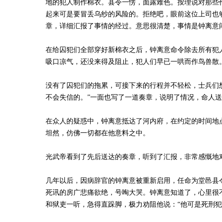
地的犯人制作棉衣。县令一愣，面露难色。按理说对那些
起来可是要冒丢乌纱的风险的。拒绝吧，眼前这位上司也
章，详细汇报了事情的经过。意思很清楚，事情是钟离意
在给囚犯们全部穿好新棉衣之后，钟离意命令除去所有犯
吸口凉气，还没来得及阻止，犯人们早已一哄而作鸟兽散
没有了囚犯们的拖累，可接下来的行程并不轻松，士兵们
不会失信的。”一面也写了一道奏章，说明了情况，命人
在众人的疑惑中，钟离意抵达了河内府，在约定的时间地
坦然，仿佛一切都在他意料之中。
光武帝看到了先后送达的奏章，听到了汇报，非常感慨地对
几年以后，因病辞官的钟离意被重新启用，任命为堂邑县
死讯的房广悲痛欲绝，号啕大哭。钟离意知道了，心里很
和狱吏一听，急得直跺脚，极力劝阻他说：“他可是死刑