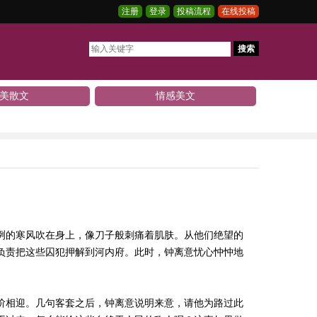
注册
登录
投稿流程
在线投稿
搜索
美散文
情感美文
冽的寒风吹在身上，像刀子般刺痛着肌肤。从他们绝望的
负责把这些囚犯押解到河内府。此时，钟离意忧心忡忡地
阶相迎。几句客套之后，钟离意说明来意，请他为路过此