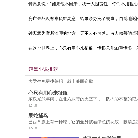
钟离意说：“如果他不回来，我一人担责任，你们不用担心
房广果然没有辜负钟离意，给母亲办完了丧事，自觉地返
钟离意为官所治理的地方，无不人心向善。有人倾慕他卓
在这个世界上，心只有用心来征服，憎恨只能加重憎恨，
短篇小说推荐
大学生免费找兼职，就上兼职企鹅
心只有用心来征服
东汉光武年间，在北方灰暗的天空下，一队衣衫不整的犯
12-18
果蛇捕鸟
巴西草原上有一种蛇，它的全身披着绿色的花纹，眼睛是
12-18