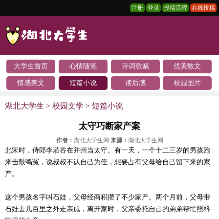
注册
登录
投稿流程
在线投稿
大学生首页
心情随笔
诗词歌赋
优美散文
情感美文
短篇小说
读后感
校园图片
湖北大学生
>
校园文学
>
短篇小说
太守巧断家产案
作者：
湖北大学生网
来源：
湖北大学生网
北宋时，侍郎李若谷在并州当太守。有一天，一个十二三岁的男孩跑
来击鼓鸣冤，说叔叔不认自己为侄，想要占有父母给自己留下来的家
产。
这个男孩名字叫石娃，父母经商积攒了不少家产。两个月前，父母带
石娃去几百里之外走亲戚，离开家时，父亲委托自己的弟弟帮忙照料