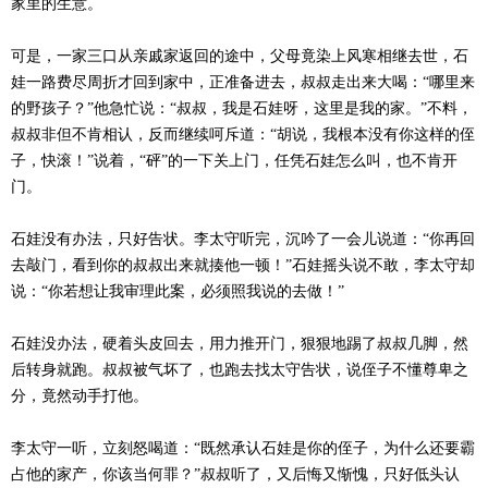
家里的生意。
可是，一家三口从亲戚家返回的途中，父母竟染上风寒相继去世，石
娃一路费尽周折才回到家中，正准备进去，叔叔走出来大喝：“哪里来
的野孩子？”他急忙说：“叔叔，我是石娃呀，这里是我的家。”不料，
叔叔非但不肯相认，反而继续呵斥道：“胡说，我根本没有你这样的侄
子，快滚！”说着，“砰”的一下关上门，任凭石娃怎么叫，也不肯开
门。
石娃没有办法，只好告状。李太守听完，沉吟了一会儿说道：“你再回
去敲门，看到你的叔叔出来就揍他一顿！”石娃摇头说不敢，李太守却
说：“你若想让我审理此案，必须照我说的去做！”
石娃没办法，硬着头皮回去，用力推开门，狠狠地踢了叔叔几脚，然
后转身就跑。叔叔被气坏了，也跑去找太守告状，说侄子不懂尊卑之
分，竟然动手打他。
李太守一听，立刻怒喝道：“既然承认石娃是你的侄子，为什么还要霸
占他的家产，你该当何罪？”叔叔听了，又后悔又惭愧，只好低头认