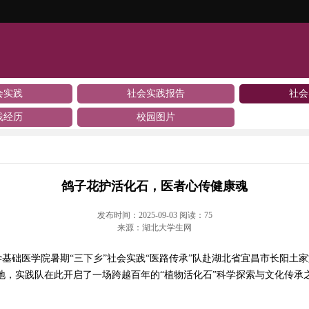
会实践
社会实践报告
社会
践经历
校园图片
鸽子花护活化石，医者心传健康魂
发布时间：2025-09-03 阅读：
75
来源：湖北大学生网
峡大学基础医学院暑期“三下乡”社会实践“医路传承”队赴湖北省宜昌市长阳
地，实践队在此开启了一场跨越百年的“植物活化石”科学探索与文化传承