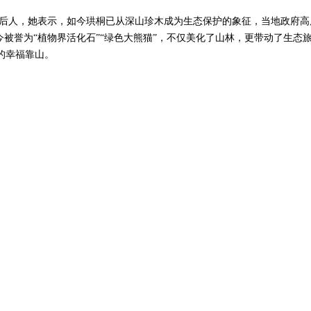
家族后人，她表示，如今珙桐已从深山珍木成为生态保护的象征，当地政府
今被誉为“植物界活化石”“绿色大熊猫”，不仅美化了山林，更带动了生
的幸福靠山。