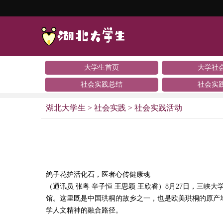
大学生首页
大学社
社会实践总结
社会实
湖北大学生
>
社会实践
>
社会实践活动
鸽子花护活化石，医者心传健康魂
（通讯员 张粤 辛子恒 王思颖 王欣睿）8月27日，三
馆。这里既是中国珙桐的故乡之一，也是欧美珙桐的原产
学人文精神的融合路径。