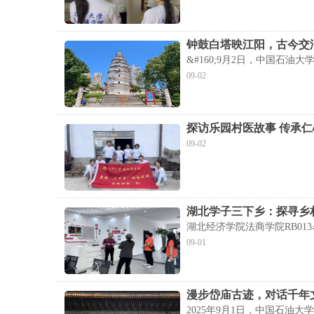
钟鼓白塔映江阳，古今交
&#160;9月2日，中国石
09-02
探访乐园村医故事 传承
09-02
湖北学子三下乡：探寻乡
湖北经济学院法商学院RB0
09-01
漫步岱庙古迹，对话千年
2025年9月1日，中国石油