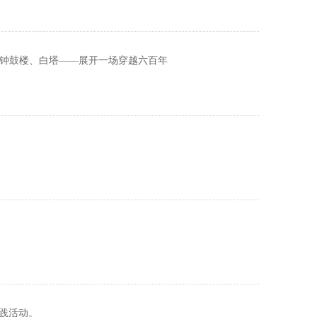
——钟鼓楼、白塔——展开一场穿越六百年
实践活动。