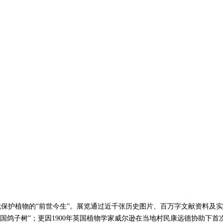
护植物的“前世今生”。展览通过近千张历史图片、百万字文献资料及实物
国鸽子树”；更因1900年英国植物学家威尔逊在当地村民康远德协助下