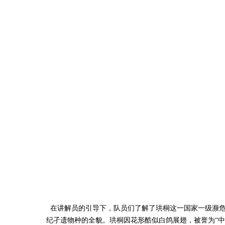
在讲解员的引导下，队员们了解了珙桐这一国家一级濒危保
纪孑遗物种的全貌。珙桐因花形酷似白鸽展翅，被誉为“中