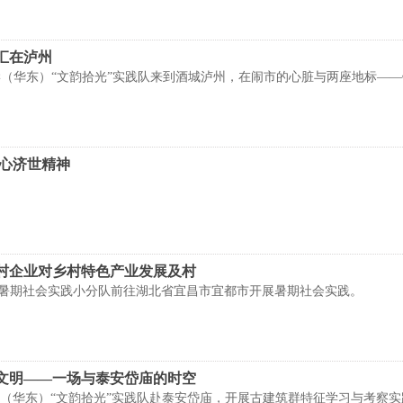
汇在泸州
油大学（华东）“文韵拾光”实践队来到酒城泸州，在闹市的心脏与两座地标
仁心济世精神
村企业对乡村特色产业发展及村
13暑期社会实践小分队前往湖北省宜昌市宜都市开展暑期社会实践。
文明——一场与泰安岱庙的时空
大学（华东）“文韵拾光”实践队赴泰安岱庙，开展古建筑群特征学习与考察