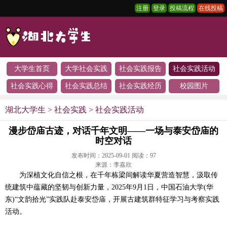
注册
登录
投稿流程
在线投稿
大学生首页
大学社会实践
社会实践报告
社会实践活动
社会实践心得
社会实践总结
社会实践经历
校园图片
湖北大学生
>
社会实践
>
社会实践活动
漫步岱庙古迹，对话千年文明——一场与泰安岱庙的
时空对话
发布时间：2025-09-01 阅读：
97
来源：李嘉欣
为深植文化自信之根，在千年栋梁间解读华夏营造智慧，汲取传
统建筑中蕴藏的坚韧与创新力量，2025年9月1日，中国石油大学(华
东)“文韵拾光”实践队赴泰安岱庙，开展古建筑群特征学习与考察实践
活动。