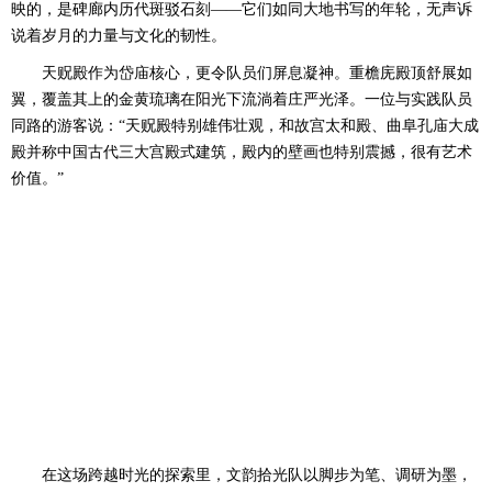
映的，是碑廊内历代斑驳石刻——它们如同大地书写的年轮，无声诉
说着岁月的力量与文化的韧性。
天贶殿作为岱庙核心，更令队员们屏息凝神。重檐庑殿顶舒展如
翼，覆盖其上的金黄琉璃在阳光下流淌着庄严光泽。一位与实践队员
同路的游客说：“天贶殿特别雄伟壮观，和故宫太和殿、曲阜孔庙大成
殿并称中国古代三大宫殿式建筑，殿内的壁画也特别震撼，很有艺术
价值。”
在这场跨越时光的探索里，文韵拾光队以脚步为笔、调研为墨，