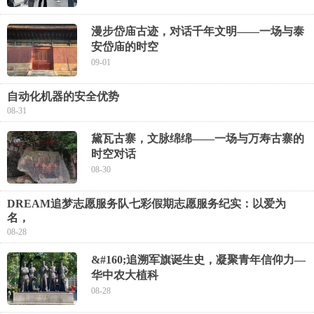
漫步岱庙古迹，对话千年文明——一场与泰
安岱庙的时空
09-01
自动化机器的安全优势
08-31
黛瓦古寨，文脉绵绵——一场与万寿古寨的
时空对话
08-30
DREAM追梦志愿服务队七彩假期志愿服务纪实：以爱为
名，
08-28
&#160;追溯军旗诞生史，凝聚青年信仰力—
华中农大植科
08-28