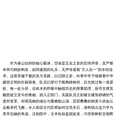
作为泰山信仰的核心载体，岱庙是五岳之首的宏伟序章，其严整
布局与精妙构造，如同凝固的礼乐，无声传递着“天人合一”的永恒追
求。这座穿越千载的东方圣殿，以沉静之姿，向青年学子铺展着中华
建筑文明的壮丽画卷。队员们穿行于殿阁碑林间，目光抚过每一道梁
枋、每一处斗拱，在砖木的呼吸中触摸历史的厚重肌理，探寻支撑其
巍然挺立至今的奥秘。踏入正阳门，实践队员立刻被古建筑磅礴的气
度所笼罩。仰望高峻的城台与重檐歇山顶，层层叠叠的精美斗拱如云
朵般承托飞檐，令人惊叹古代匠师如何仅凭木石，便构筑出这力学与
美学交融的奇迹。汉柏院中，古木虬枝盘踞如龙，与苍郁树影交相辉