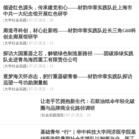
循迹红色源头，传承建党初心——材韵华章实践队赴上海市
中共一大纪念馆开展红色研学
[
大学社会实践
] 07-25 关注：20
廊道寻科创，材心赴新程——材韵华章实践队赴长三角G60科
创走廊展馆研学
[
大学社会实践
] 07-25 关注：12
探访大国重器之芯，解锁绿色制造新路径 ——固碳添绿实践
队走进青岛海西重工有限责任公司
[
大学社会实践
] 07-25 关注：12
逐梦海天怀赤志，躬行重器砺青春——材韵华章实践队探访
远望一号功勋测量船
[
大学社会实践
] 07-25 关注：13
让老手艺拥抱新生代：石鼓油纸伞年轻化破
圈与品牌商业化路径调研
[
社会实践报告
] 07-25 关注：23
基础青年 “行”｜华中科技大学同济医学院基
础医学院暑期社会实践队以智策兴业，医工