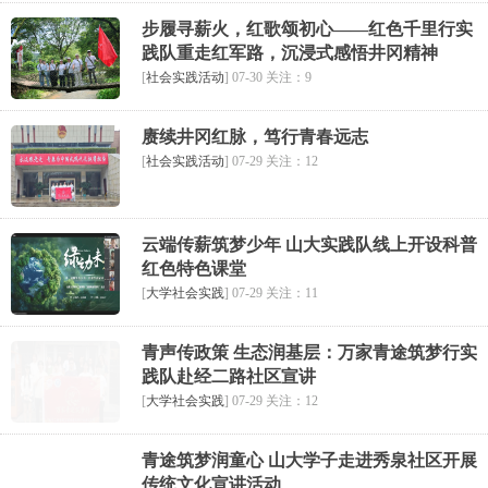
步履寻薪火，红歌颂初心——红色千里行实
践队重走红军路，沉浸式感悟井冈精神
[
社会实践活动
] 07-30 关注：9
赓续井冈红脉，笃行青春远志
[
社会实践活动
] 07-29 关注：12
云端传薪筑梦少年 山大实践队线上开设科普
红色特色课堂
[
大学社会实践
] 07-29 关注：11
青声传政策 生态润基层：万家青途筑梦行实
践队赴经二路社区宣讲
[
大学社会实践
] 07-29 关注：12
青途筑梦润童心 山大学子走进秀泉社区开展
传统文化宣讲活动