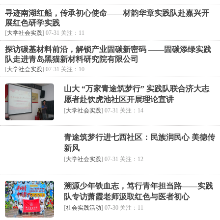
寻迹南湖红船，传承初心使命——材韵华章实践队赴嘉兴开
展红色研学实践
[
大学社会实践
] 07-31 关注：11
探访碳基材料前沿，解锁产业固碳新密码 ——固碳添绿实践
队走进青岛黑猫新材料研究院有限公司
[
大学社会实践
] 07-31 关注：10
山大 “万家青途筑梦行” 实践队联合济大志
愿者赴饮虎池社区开展理论宣讲
[
大学社会实践
] 07-31 关注：14
青途筑梦行进七西社区：民族润民心 美德传
新风
[
大学社会实践
] 07-31 关注：12
溯源少年铁血志，笃行青年担当路——实践
队专访萧霞老师汲取红色与医者初心
[
社会实践活动
] 07-30 关注：11