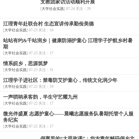
支教团家访活动顺利开展
[
大学社会实践
] 07-24 关注：29
江理青年赴联合村 生态宣讲传承勤俭美德
[
大学社会实践
] 07-23 关注：16
站站有约&千站润乡｜健康防溺护童心 江理学子护航乡村暑
期
[
大学社会实践
] 07-23 关注：17
情系皖乡，思源筑梦
[
大学社会实践
] 07-23 关注：31
江理学子进社区：禁毒防艾护童心，传统文化润少年
[
大学社会实践
] 07-22 关注：19
一声唢呐承客韵，半生守艺耀九州
[
大学社会实践
] 07-22 关注：17
微光伴盛夏 志愿护童心——晨曦志愿服务队暑期托管个人服
务纪实
[
大学社会实践
] 07-22 关注：17
侗寨里的“大思政课”：华农青年解码侗乡文