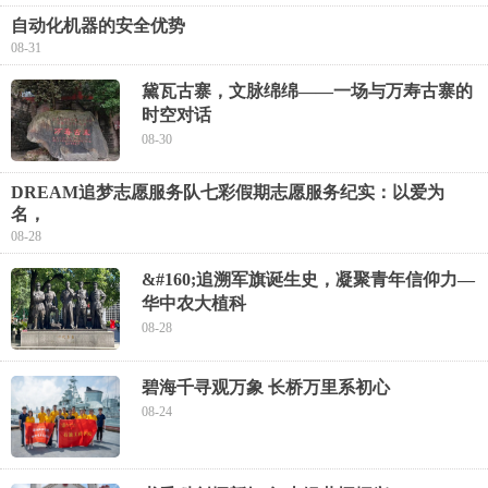
自动化机器的安全优势
08-31
黛瓦古寨，文脉绵绵——一场与万寿古寨的
时空对话
08-30
DREAM追梦志愿服务队七彩假期志愿服务纪实：以爱为
名，
08-28
&#160;追溯军旗诞生史，凝聚青年信仰力—
华中农大植科
08-28
碧海千寻观万象 长桥万里系初心
08-24