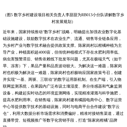
（图5 数字乡村建设项目相关负责人李甜甜为RB013小分队讲解数字乡
村发展规划）
近年来，国家持续推动“数字乡村”战略，明确提出加强农业数字化基
础设施建设，鼓励数字技术在农业生产、流通、销售等全链条应用，
为乡村产业与数字技术融合提供政策支撑。陈家岗村以柑橘种植为主
导产业，种植面积超4000亩，但传统种植模式下存在水肥利用率低、
病虫害预警滞后、销售依赖线下批发等问题，尤其在极端天气（如干
旱、冻害）下，果品产量和品质波动较大。为解决这一难题，陈家岗
村也积极为解决这一难题，陈家岗村也积极响应国家政策号召，创建
并实现“一基、两驱、三联动”的数字运用新机制。在生产端，引入物
联网监测系统，在果园内广泛布设土壤湿度、养分传感器和气象监测
设备，构建起实时动态的环境监测网络，实现精准灌溉与科学施肥，
提高水肥利用率。在销售端，陈家岗村建有橘园电商中心、数字运营
中心等提供数字技术的基础设施，同时与电商平台合作建设“数字云
仓”，利用大数据分析市场需求和消费偏好，精准对接销售渠道，通过
直播带货、短视频推广等数字化营销手段，打造“陈家岗柑橘”品牌