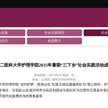
会实践
社会实践报告
社会
践经历
校园图片
二医科大学护理学院2025年暑期“三下乡”社会实践活动
发布时间：2025-09-01 阅读：
60
来源：山东第二医科大学护理学院
护理学院“乡约护梦，情系沾化”红医天使志愿服务队与“莲心所向，护
项目，分别赴山东省滨州市沾化区利国乡马营社区与日照市五莲县许孟镇曹
式现代化挺膺担当的青春篇章。