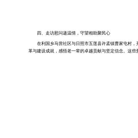
四、走访慰问递温情，守望相助聚民心
在利国乡马营社区与日照市五莲县许孟镇曹家屯村，开
革与建设成就，感悟老一辈的卓越贡献与坚定信念。这些