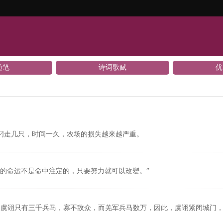
随笔
诗词歌赋
优
叼走几只，时间一久，农场的损失越来越严重。
的命运不是命中注定的，只要努力就可以改變。”
。虞诩只有三千兵马，寡不敌众，而羌军兵马数万，因此，虞诩紧闭城门