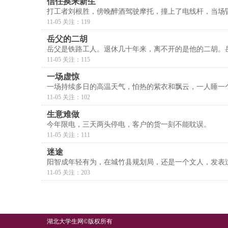
信任换来新生
打工者刘根胜，傍晚醉酒驾驶摩托，撞上了电线杆，当场昏
11-05 关注：119
岳父的二胡
岳父是铁路工人。退休几十年来，离不开的是他的二胡。
11-05 关注：115
一场虚惊
一场持续多日的高温天气，怕热的紫衣和飘云，一人睡一
11-05 关注：102
生意难做
今年限电，三天两头停电，客户的货一刻不能耽误。
11-05 关注：111
迷途
阳智成年轻有为，在城竹县规划局，还是一个文人，发表
11-05 关注：203
湖北大学生网
©版权所有