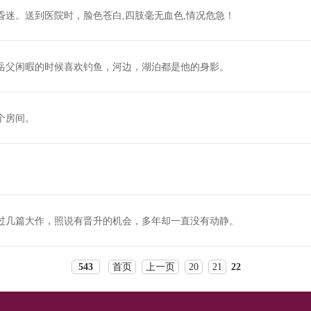
迷。送到医院时，脸色苍白,四肢毫无血色,情况危急！
岳父闲暇的时候喜欢钓鱼，河边，湖泊都是他的身影。
个房间。
过几篇大作，照说有晋升的机会，多年却一直没有动静。
543
首页
上一页
20
21
22