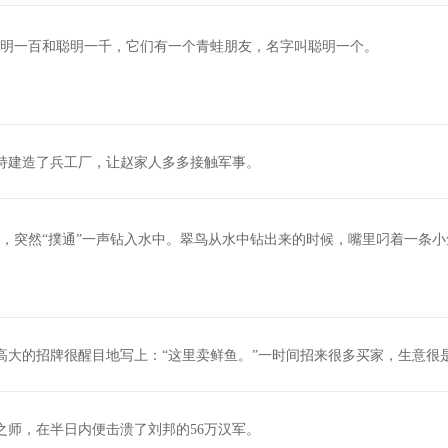
明一百和聪明一千，它们有一个青蛙朋友，名字叫聪明一个。
持建造了兵工厂，让赵家人多多接触军事。
，突然“撲通”一声钻入水中。翠鸟从水中钻出来的时候，嘴里叼着一条小
高大的招牌很醒目地写上：“这里卖鲜鱼。”一时间招来很多买家，生意很
之师，在半日内便击溃了刘邦的56万汉军。