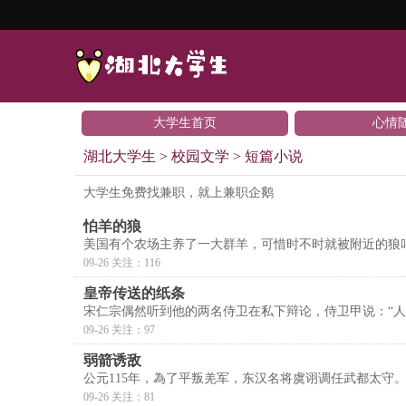
大学生首页
心情
湖北大学生
>
校园文学
>
短篇小说
大学生免费找兼职，就上兼职企鹅
怕羊的狼
美国有个农场主养了一大群羊，可惜时不时就被附近的狼
09-26 关注：116
皇帝传送的纸条
宋仁宗偶然听到他的两名侍卫在私下辩论，侍卫甲说：“人
09-26 关注：97
弱箭诱敌
公元115年，為了平叛羌军，东汉名将虞诩调任武都太守
09-26 关注：81