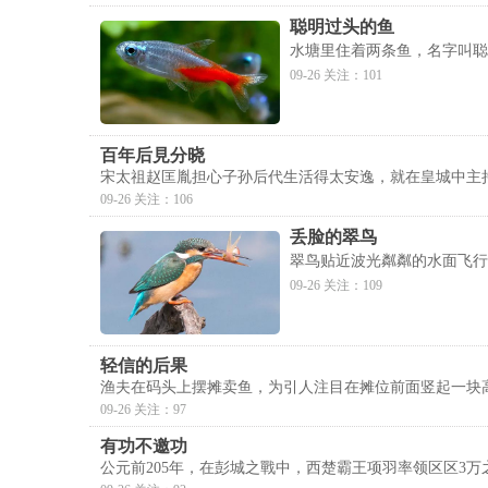
聪明过头的鱼
水塘里住着两条鱼，名字叫聪
09-26 关注：101
百年后見分晓
宋太祖赵匡胤担心子孙后代生活得太安逸，就在皇城中主
09-26 关注：106
丢脸的翠鸟
翠鸟贴近波光粼粼的水面飞行
09-26 关注：109
轻信的后果
渔夫在码头上摆摊卖鱼，为引人注目在摊位前面竖起一块
09-26 关注：97
有功不邀功
公元前205年，在彭城之戰中，西楚霸王项羽率领区区3万