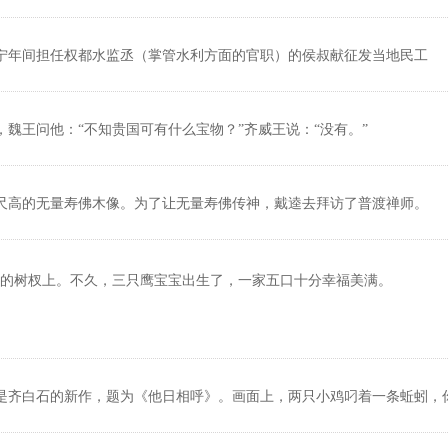
宁年间担任权都水监丞（掌管水利方面的官职）的侯叔献征发当地民工
魏王问他：“不知贵国可有什么宝物？”齐威王说：“没有。”
尺高的无量寿佛木像。为了让无量寿佛传神，戴逵去拜访了普渡禅师。
的树杈上。不久，三只鹰宝宝出生了，一家五口十分幸福美满。
是齐白石的新作，题为《他日相呼》。画面上，两只小鸡叼着一条蚯蚓，