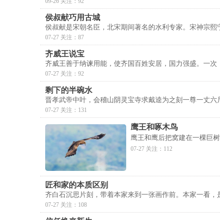
09-26 关注：92
侯叔献巧用古城
侯叔献是宋朝名臣，北宋期间著名的水利专家。宋神宗熙
07-27 关注：87
齐威王说宝
齐威王善于纳谏用能，使齐国百姓安居，国力强盛。一次，
07-27 关注：92
剩下的半碗水
晋孝武帝中叶，会稽山阴灵宝寺求戴逵为之刻一尊一丈六
07-27 关注：131
鹰王和啄木鸟
鹰王和鹰后把窝建在一棵巨树
07-27 关注：112
匠和家的本质区别
齐白石沉思片刻，带着本家来到一张画作前。本家一看，
07-27 关注：108