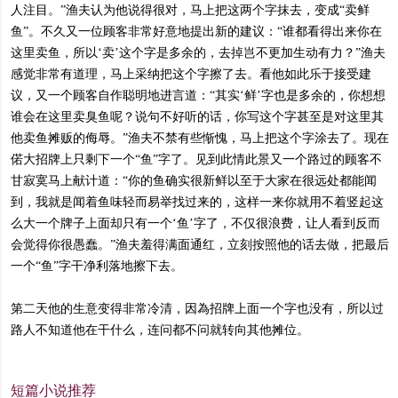
人注目。”渔夫认为他说得很对，马上把这两个字抹去，变成“卖鲜
鱼”。不久又一位顾客非常好意地提出新的建议：“谁都看得出来你在
这里卖鱼，所以‘卖’这个字是多余的，去掉岂不更加生动有力？”渔夫
感觉非常有道理，马上采纳把这个字擦了去。看他如此乐于接受建
议，又一个顾客自作聪明地进言道：“其实‘鲜’字也是多余的，你想想
谁会在这里卖臭鱼呢？说句不好听的话，你写这个字甚至是对这里其
他卖鱼摊贩的侮辱。”渔夫不禁有些惭愧，马上把这个字涂去了。现在
偌大招牌上只剩下一个“鱼”字了。见到此情此景又一个路过的顾客不
甘寂寞马上献计道：“你的鱼确实很新鲜以至于大家在很远处都能闻
到，我就是闻着鱼味轻而易举找过来的，这样一来你就用不着竖起这
么大一个牌子上面却只有一个‘鱼’字了，不仅很浪费，让人看到反而
会觉得你很愚蠢。”渔夫羞得满面通红，立刻按照他的话去做，把最后
一个“鱼”字干净利落地擦下去。
第二天他的生意变得非常冷清，因為招牌上面一个字也没有，所以过
路人不知道他在干什么，连问都不问就转向其他摊位。
短篇小说推荐