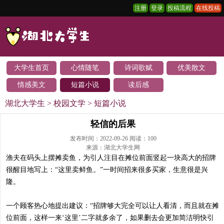
注册
登录
投稿流程
在线投稿
大学生首页
心情随笔
诗词歌赋
优美散文
情感美文
短篇小说
读后感
湖北大学生
>
校园文学
>
短篇小说
轻信的后果
发布时间：2022-09-26 阅读：
100
来源：湖北大学生网
渔夫在码头上摆摊卖鱼，为引人注目在摊位前面竖起一块高大的招牌
很醒目地写上：“这里卖鲜鱼。”一时间招来很多买家，生意很是兴
隆。
一个顾客热心地提出建议：“招牌够大完全可以让人看清，而且就在摊
位前面，这样一来‘这里’二字就多余了，如果删去会更加简洁明快引