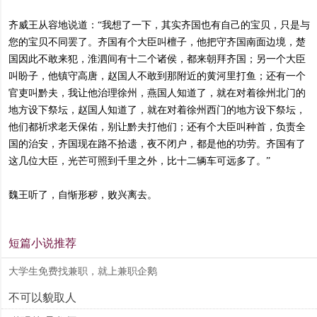
齐威王从容地说道：“我想了一下，其实齐国也有自己的宝贝，只是与
您的宝贝不同罢了。齐国有个大臣叫檀子，他把守齐国南面边境，楚
国因此不敢来犯，淮泗间有十二个诸侯，都来朝拜齐国；另一个大臣
叫盼子，他镇守高唐，赵国人不敢到那附近的黄河里打鱼；还有一个
官吏叫黔夫，我让他治理徐州，燕国人知道了，就在对着徐州北门的
地方设下祭坛，赵国人知道了，就在对着徐州西门的地方设下祭坛，
他们都祈求老天保佑，别让黔夫打他们；还有个大臣叫种首，负责全
国的治安，齐国现在路不拾遗，夜不闭户，都是他的功劳。齐国有了
这几位大臣，光芒可照到千里之外，比十二辆车可远多了。”
魏王听了，自惭形秽，败兴离去。
短篇小说推荐
大学生免费找兼职，就上兼职企鹅
不可以貌取人