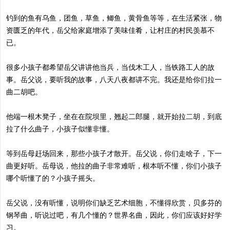
钓到的鱼有乌鱼，团鱼，草鱼，鲫鱼，黄骨鱼等等，在生活紧张，物
资匮乏的年代，岳父给家庭增添了美味佳肴，让村庄的村民羡慕不
已。
很多小孩子都希望岳父讲讲他当兵，当伐木工人，当铁路工人的故
事。岳父说，要听我的故事，八天八夜都讲不完。我还是给你们拉一
曲二胡吧。
他端一根木凳子，坐在在院坝里，翘起二郎腿，就开始拉二胡，到底
拉了什么曲子，小孩子似懂非懂。
等到岳母赶场回来，那些小孩子才散开。岳父说，你们走啥子，下一
曲更好听。岳母说，他拉的曲子非常难听，根本听不懂，你们小孩子
哪个听懂了的？小孩子摇头。
岳父说，没有听懂，说明你们缺乏艺术细胞，不懂得欣赏，贝多芬的
钢琴曲，听说过吧，有几个懂的？世界名曲，因此，你们应该好好学
习。