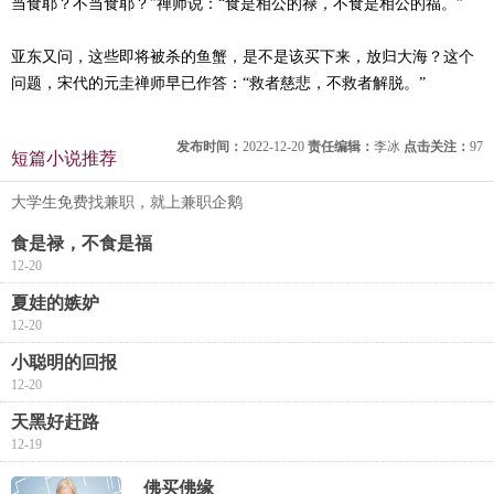
当食耶？不当食耶？”禅师说：“食是相公的禄，不食是相公的福。”
亚东又问，这些即将被杀的鱼蟹，是不是该买下来，放归大海？这个
问题，宋代的元圭禅师早已作答：“救者慈悲，不救者解脱。”
发布时间：
2022-12-20
责任编辑：
李冰
点击关注：
97
短篇小说推荐
大学生免费找兼职，就上兼职企鹅
食是禄，不食是福
12-20
夏娃的嫉妒
12-20
小聪明的回报
12-20
天黑好赶路
12-19
佛买佛缘