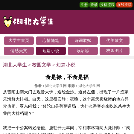
注册
登录
投稿流程
在线投稿
大学生首页
心情随笔
诗词歌赋
优美散文
情感美文
短篇小说
读后感
校园图片
湖北大学生
>
校园文学
>
短篇小说
食是禄，不食是福
作者：
湖北大学生网
来源：
湖北大学生网
从普陀山南天门去观音大佛，途经金沙。道路左侧，出现了一片渔家
乐海鲜大排档。白天，这里很安静；夜晚，这个露天卖烧烤的地方异
常热闹。亚东问我：“普陀山是菩萨道场，为什么游客会来吃以杀生为
业的大排档呢？”
我把一个公案转述给他。唐朝开元年间，宰相李林甫问大觉禅师：“肉