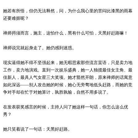
她若有所悟，但仍无法释然，问，为什么我心里的苦闷比漆黑的雨幕
还要难捱呢？
禅师捋须而言，施主，这怕什么，黑有什么可怕，天黑好赶路嘛！
禅师说完就起身走了。她仍感到迷惑。
现实逼得她不得不坚强起来，她无暇思索那些流言蜚语，只是卖力地
工作，卖力地演戏。直到一次娱乐盛典，她一人独揽最佳女主角、最
佳新人，最具人气女星三大奖项。她才豁然开朗，原来禅师的话寓意
如此深远——别人攻击她的时候，她心无旁骛地低头赶路，而她的竞
争对手却在忙于对她算计，孰胜孰输，自然不用多说了。
在发表获奖感言的时候，主持人问了她这样一句话，你怎么这么优
秀？
她只笑着说了一句话：天黑好赶路。