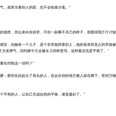
气，就算当着别人的面，也不会收敛分毫。”
她的侵扰，所以来向你诉苦，可你一副事不关己的样子，倒显得我斤斤计较
的便宜，但她有一个儿子，是个非常能挥霍的人，他的母亲所贪占的早就
丈夫发脾气，回到家中又会被女儿同样责骂，这样最后也是平衡了。”
量在控制这一切吗？”
消磨；那些在此处出了风头的人，也会在别的地方被人踩在脚下。世间万
个平和的人，让自己完成自然的平衡，便是最好了。”