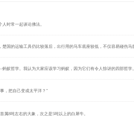
个人时常一起谈论佛法。
，楚国的运输工具仍比较落后，出行用的马车底座较低，不仅容易碰伤马
—蚂蚁哲学。我认为大家应该学习蚂蚁，因为它们有令人惊讶的四部哲学
事，把自己变成太平洋？”
首属8吨左右的大象，次之是5吨以上的白犀牛。