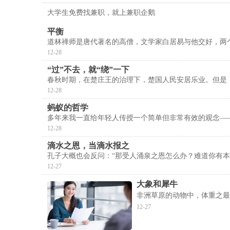
大学生免费找兼职，就上兼职企鹅
平衡
道林禅师是唐代著名的高僧，文学家白居易与他交好，两
12-28
“过”不去，就“绕”一下
春秋时期，在楚庄王的治理下，楚国人民安居乐业。但是
12-28
蚂蚁的哲学
多年来我一直给年轻人传授一个简单但非常有效的观念—
12-28
滴水之恩，当滴水报之
孔子大概也会反问：“那受人涌泉之恩怎么办？难道你有本
12-27
大象和犀牛
非洲草原的动物中，体重之最
12-27