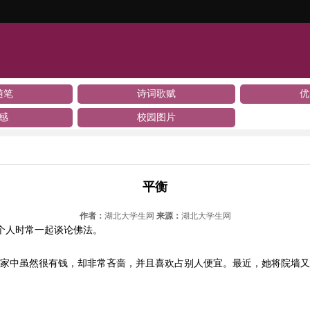
随笔
诗词歌赋
优
感
校园图片
平衡
作者：
湖北大学生网
来源：
湖北大学生网
个人时常一起谈论佛法。
，家中虽然很有钱，却非常吝啬，并且喜欢占别人便宜。最近，她将院墙又