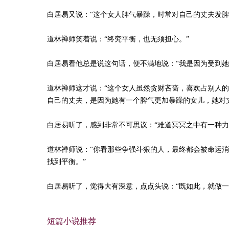
白居易又说：“这个女人脾气暴躁，时常对自己的丈夫发脾
道林禅师笑着说：“终究平衡，也无须担心。”
白居易看他总是说这句话，便不满地说：“我是因为受到
道林禅师这才说：“这个女人虽然贪财吝啬，喜欢占别人
自己的丈夫，是因为她有一个脾气更加暴躁的女儿，她对
白居易听了，感到非常不可思议：“难道冥冥之中有一种力
道林禅师说：“你看那些争强斗狠的人，最终都会被命运
找到平衡。”
白居易听了，觉得大有深意，点点头说：“既如此，就做一
短篇小说推荐