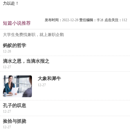
力以赴！
发布时间：
2022-12-28
责任编辑：
李冰
点击关注：
112
短篇小说推荐
大学生免费找兼职，就上兼职企鹅
蚂蚁的哲学
12-28
滴水之恩，当滴水报之
12-27
大象和犀牛
12-27
孔子的叹息
12-27
捡拾与抓挠
12-27