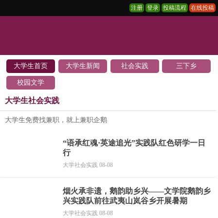
注册
登录
投稿流程
在线投稿
大学生首页
大学生新闻
社会实践
三下乡
校园文学
大学生社会实践
大学生免费找兼职，就上兼职企鹅
“语承红魂·英途追光”实践队红色研学一日
行
大学社会实践 08-08
烟火承非遗，鹅韵助乡兴——文学院鹅韵乡
兴实践队前往武夷山岚谷乡开展暑期
大学社会实践 08-08