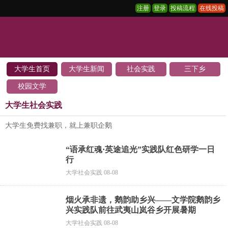
注册
登录
投稿流程
在线投稿
大学生首页
大学生新闻
社会实践
三下乡
校园文学
大学生社会实践
大学生免费找兼职，就上兼职企鹅
“语承红魂·英途追光”实践队红色研学一日
行
大学社会实践 08-08
烟火承非遗，鹅韵助乡兴——文学院鹅韵乡
兴实践队前往武夷山岚谷乡开展暑期
大学社会实践 08-08