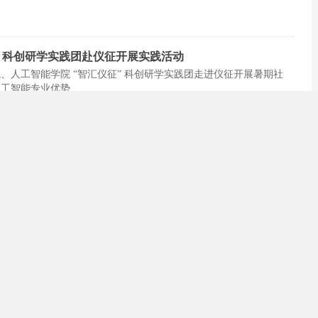
” 科创研学实践团赴仪征开展实践活动
、人工智能学院 “智汇仪征” 科创研学实践团走进仪征开展暑期社
人工智能专业优势
 南财学子以数字之力传承红色基因
南京财经大学“走访赣鄱大地，传承红色精神”暑期实践团赴南昌开展红
一广场诵读红色经典
为民——基层医者访谈见证初心传承
兴的扎根之道
27日至30日赴江西信丰县调研，围绕乡村治理、红色文化与特色农