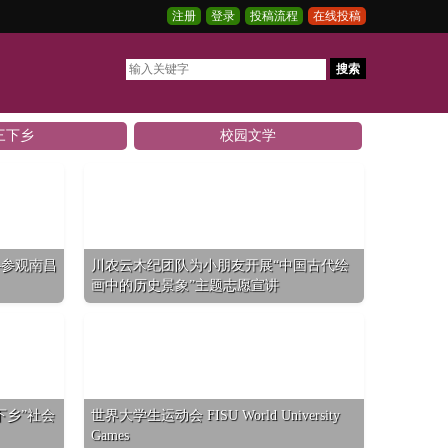
注册
登录
投稿流程
在线投稿
搜索
三下乡
校园文学
—参观南昌
川农云木纪团队为小朋友开展“中国古代绘
画中的历史景象”主题志愿宣讲
下乡”社会
世界大学生运动会 FISU World University
Games