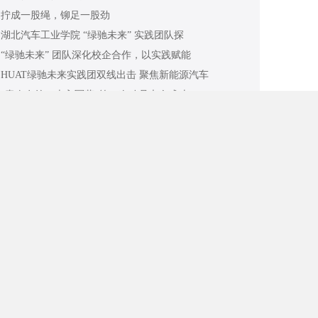
拧成一股绳，铆足一股劲
湖北汽车工业学院 “绿驰未来” 实践团队探
“绿驰未来” 团队深化校企合作，以实践赋能
HUAT绿驰未来实践团双线出击 聚焦新能源汽车
“青春有约，走入军营”第一次动员大会成功
暑期实践——燃乡教薪火，助童梦飞扬
大连理工大学寒假社会实践活动丨连理杭城，
京杭大运河（杭州段）现状、保护的调查报告
三下乡
红帆行万里 初心赴新程 | 南京工程学院计算
缅怀革命英烈 汲取奋进力量
寻铁路芳华，展青年担当
以青春赴暑运，访先辈忆铁路芳华
踏浪寻红脉，三站悟江魂
情系皖乡，思源筑梦——思源支教团7.16日支