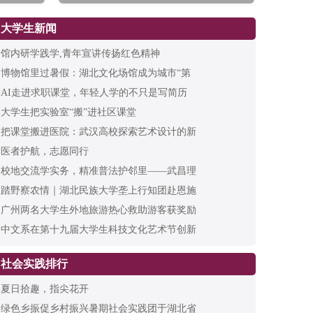
大学生新闻
馆内研学践学,青年宣讲传扬红色精神
博物馆里过暑假：湖北文化场馆成为城市“第
AI走进求职课堂，年轻人学的不只是写简历
大学生把实验室“搬”进社区课堂
把课堂搬进医院：武汉高校探索艺术设计的新
医者护航，志愿同行
校地交流学实务，精准普法护邻里——武昌理
踏野察农情｜湖北民族大学垄上行知团赴恩施
广州两名大学生外地旅游热心救助游客获奖励
中文系在第十九届大学生科技文化艺术节创新
社会实践排行
夏日拾趣，指尖花开
绿色乡振促乡村振兴暑期社会实践团于湖北省