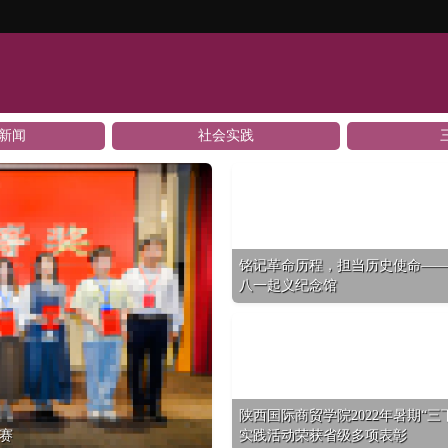
新闻
社会实践
铭记革命历程，担当历史使命—
八一起义纪念馆
陕西国际商贸学院2022年暑期“三
赛
实践活动荣获省级多项表彰