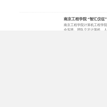
南京工程学院 “智汇仪征
南京工程学院计算机工程学院
会实践。团队立足计算机、
社会实践活动 08-03
寻访英雄城赓续红色血脉
2026年7月8日至10日，
色研学社会实践。队员在八
大学社会实践 08-02
赓续红医薪火 扎根基层
社会实践活动 08-01
武汉大学“行知计划”实践队走进信丰，探寻乡村振
武汉大学新闻与传播学院“行知计划”实践队于2026年7月