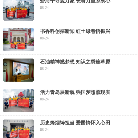
碧海千寻观万象 长桥万里系初心
08-24
书香科创探新知 红土绿巷悟振兴
08-24
石油精神燃梦想 知识之桥连草原
08-24
活力青岛展新貌 强国梦想照现实
08-24
历史烽烟铸担当 爱国情怀入心田
08-24