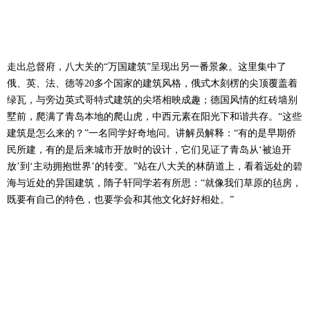
走出总督府，八大关的“万国建筑”呈现出另一番景象。这里集中了
俄、英、法、德等20多个国家的建筑风格，俄式木刻楞的尖顶覆盖着
绿瓦，与旁边英式哥特式建筑的尖塔相映成趣；德国风情的红砖墙别
墅前，爬满了青岛本地的爬山虎，中西元素在阳光下和谐共存。“这些
建筑是怎么来的？”一名同学好奇地问。讲解员解释：“有的是早期侨
民所建，有的是后来城市开放时的设计，它们见证了青岛从‘被迫开
放’到‘主动拥抱世界’的转变。”站在八大关的林荫道上，看着远处的碧
海与近处的异国建筑，隋子轩同学若有所思：“就像我们草原的毡房，
既要有自己的特色，也要学会和其他文化好好相处。”