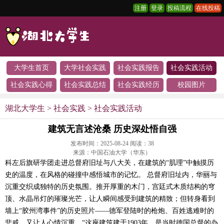
注册
登录
投稿流程
在线投稿
大学生首页
大学社会实践
社会实践报告
社会实践活动
社会实践心得
社会实践总结
社会实践经历
校园图片
湖北大学生
>
社会实践
>
社会实践活动
建筑无言述沧桑 历史深处悟自强
发布时间：2025-08-24 阅读：
38
来源：中国石油大学（华东）
科左后旗研学团走进总督府旧址与八大关，在建筑的“肌理”中触摸历
史的温度，在风格的碰撞中感悟城市的记忆。 总督府旧址内，华丽与
沉重交织成独特的历史氛围。推开厚重的木门，宫廷式木质结构的穹
顶、水晶吊灯的璀璨光芒，让人瞬间感受到建筑的精致；但转身看到
墙上“胶州湾事件”的历史照片——德军登陆时的枪炮、百姓逃难时的
悲戚，又让人心情沉重。“这座建筑建于1903年，是当时德国总督的办