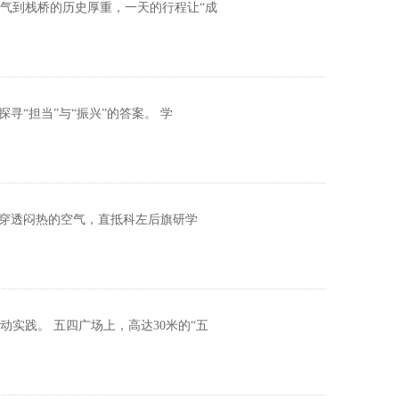
气到栈桥的历史厚重，一天的行程让“成
“担当”与“振兴”的答案。 学
音穿透闷热的空气，直抵科左后旗研学
实践。 五四广场上，高达30米的“五