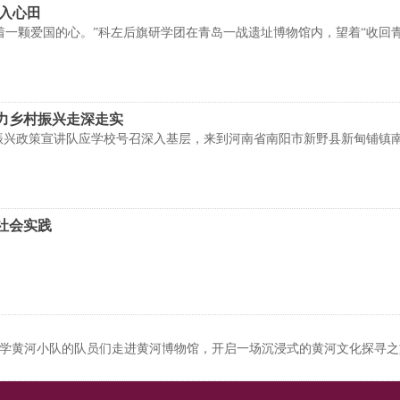
怀入心田
着一颗爱国的心。”科左后旗研学团在青岛一战遗址博物馆内，望着“收回
力乡村振兴走深走实
乡村振兴政策宣讲队应学校号召深入基层，来到河南省南阳市新野县新甸铺
社会实践
工业大学黄河小队的队员们走进黄河博物馆，开启一场沉浸式的黄河文化探寻