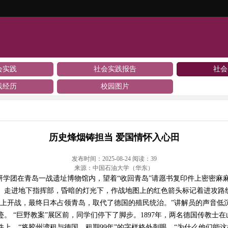
会实践
社会实践报告
社会
践经历
校园图片
历史烽烟铸担当 爱国情怀入心田
发布时间：2025-08-24 阅读：
39
来源：中国石油大学（华东）
研学团在青岛一战遗址博物馆内，望着“收回青岛”请愿书复印件上密密麻
景。走进地下指挥部，昏暗的灯光下，作战地图上的红色箭头标记着进攻路
土地上开战，最终日本占领青岛，取代了德国的殖民统治。”讲解员的声音低
。 “巨野教案”展区前，同学们停下了脚步。1897年，两名德国传教士
上，“将胶州湾租与德国，租期99年”的字样格外刺眼。“为什么他们能这