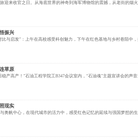
旅迎来收官之日。从海底世界的神奇到海军博物馆的震撼，从老街的烟火
巷悟振兴
对比与启发”：上午在高校感受科创魅力，下午在红色基地与乡村巷陌中，探寻
桥连草原
田稳产高产！”石油工程学院工B347会议室内，“石油魂”主题宣讲会的声
想照现实
与奥帆中心，在现代城市的活力中，感受红色记忆的延续与强国梦想的生动