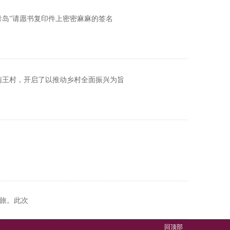
青岛”请愿书复印件上密密麻麻的签名
镇南王村，开启了以推动乡村全面振兴为旨
之旅。此次
回顶部