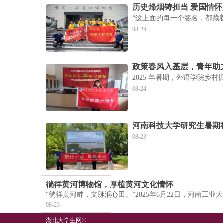
历史烽烟铸担当 爱国情
“这上面的每一个签名，都藏
08-24
政策春风入基层，青年助
2025 年暑期，外语学院
08-24
河南科技大学研究生暑期
08-23
徜徉黄河博物馆，厚植黄河文化情怀
“徜徉黄河畔，文脉润心田。”2025年6月22日，河南
08-23
湖北大学生网
©