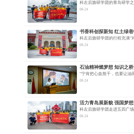
科左后旗研学团的青岛研学之
08-24
书香科创探新知 红土绿
科左后旗研学团的行程充满“
08-24
石油精神燃梦想 知识之
“宁肯把心血熬干，也要让油
08-24
活力青岛展新貌 强国梦
科左后旗研学团走进五四广场
08-24