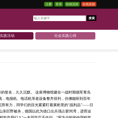
注册
登录
投稿流程
在线投稿
搜索
实践活动
社会实践心得
麻的签名，久久沉默。 这座博物馆建在一战时期德军青岛
线，电报机、电话机等老设备整齐排列，仿佛能听到百年
沉而有力，同学们的目光紧紧盯着展柜里的“战利品”——日
在山东巨野被杀，德国以此为借口出兵强占胶州湾，进而迫
样欺负我们？”一名同学忍不住问。“因为当时的中国积贫