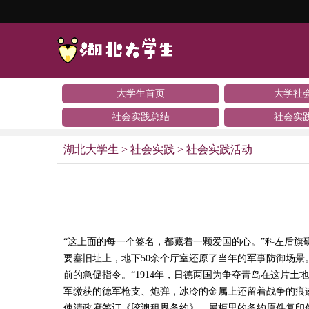
大学生首页
大学社
社会实践总结
社会实
湖北大学生
>
社会实践
>
社会实践活动
“这上面的每一个签名，都藏着一颗爱国的心。”科左后旗
要塞旧址上，地下50余个厅室还原了当年的军事防御场
前的急促指令。“1914年，日德两国为争夺青岛在这片
军缴获的德军枪支、炮弹，冰冷的金属上还留着战争的痕迹
使清政府签订《胶澳租界条约》。展柜里的条约原件复印件