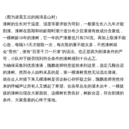
（图为凌晨五点的南漳县山村）
漆树的生长对于温度、湿度等要求较为苛刻，一般要生长八九年才能
割漆。漆树在苗期和幼龄期时漆汁道分布少且漆液有效成分含量低，
一棵树龄16年的漆树，它一年的产漆量也只有250克。再加上取漆不能
心急，每隔3-5天才能取一次，每次取的量不能太多，不然漆树就
会“受伤”，便有“百里千刀一斤漆”的说法。也正是因为割漆条件的严
苛，小队对于能否找到符合条件的漆树感到十分忐忑。
为确保采集到优质漆液，隗鹏老师特意提前来到这里，选定几颗合适
的漆树。然而令人始料未及的是，第一棵漆树竟然无法流出漆液。
就在众人对接下来几棵漆树是否达标心存怀疑之际，隗鹏老师突然传
来的呼喊声让所有人又燃起了希望。在杂草丛生的灌木丛中，一棵挺
拔的漆树出现在大家面前。这棵树长势良好，树龄合适，符合割漆的
条件。大家悬着的心终于落地。