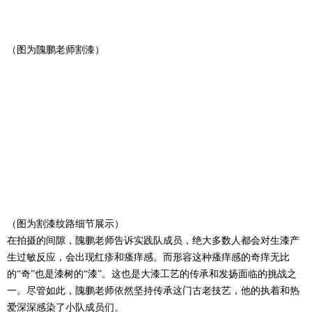
（图为隗鹏老师割漆）
（图为割漆纹路细节展示）
在拍摄的间隙，隗鹏老师告诉实践队成员，绝大多数人都会对生漆产
生过敏反应，会出现红疹和瘙痒感。而形容这种瘙痒感的奇痒无比
的“奇”也是漆树的“漆”。这也是大漆工艺的传承和发扬面临的挑战之
一。尽管如此，隗鹏老师依然坚持传承这门古老技艺，他的执着和热
爱深深感染了小队成员们。