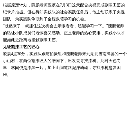
根据原定计划，隗鹏老师应该在7月3日这天配合央视完成割漆工艺的
纪录片拍摄。但在得知实践队的社会实践任务后，他主动联系了央视
团队，为实践队争取到了全程跟随学习的机会。
“既然来了，就抓住这次机会去亲眼看看，还能学习一下。”隗鹏老师
的话让小队成员们既惊喜又感动。正是老师的热心安排，实践小队才
能如此近距离地接触割漆工艺。
见证割漆工艺的匠心
凌晨4点30分，实践队跟随拍摄组和隗鹏老师来到湖北省南漳县的一个
小山村，在两位割漆匠人的陪同下，出发去寻找漆树。此时天色尚
早，林间仍是漆黑一片，加上山间道路泥泞崎岖，寻找漆树愈发困
难。