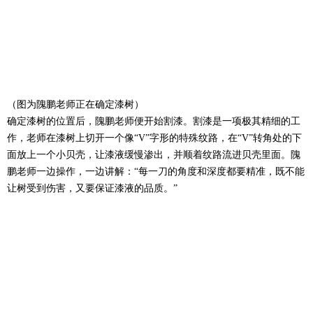
（图为隗鹏老师正在确定漆树）
确定漆树的位置后，隗鹏老师便开始割漆。割漆是一项极其精细的工
作，老师在漆树上切开一个像“V”字形的特殊纹路，在“V”转角处的下
面放上一个小贝壳，让漆液缓慢渗出，并顺着纹路流进贝壳里面。隗
鹏老师一边操作，一边讲解：“每一刀的角度和深度都要精准，既不能
让树受到伤害，又要保证漆液的品质。”