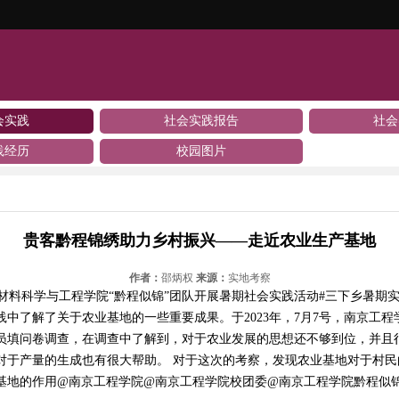
会实践
社会实践报告
社会
践经历
校园图片
贵客黔程锦绣助力乡村振兴——走近农业生产基地
作者：
邵炳权
来源：
实地考察
材料科学与工程学院“黔程似锦”团队开展暑期社会实践活动#三下乡暑期实践
中了解了关于农业基地的一些重要成果。于2023年，7月7号，南京工
员填问卷调查，在调查中了解到，对于农业发展的思想还不够到位，并且
对于产量的生成也有很大帮助。 对于这次的考察，发现农业基地对于村
基地的作用@南京工程学院@南京工程学院校团委@南京工程学院黔程似