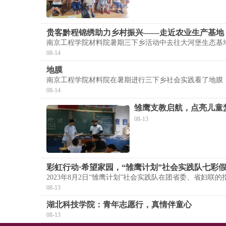
贵客黔程锦绣助力乡村振兴——走近农业生产基地
南京工程学院材料院暑期三下乡活动中去往大河堡生态基
08-14
地膜
南京工程学院材料院在暑期进行三下乡社会实践看了地膜
08-14
雏鹰支教启航，点亮儿童
08-13
彩虹行动·希望家园，“雏鹰计划”社会实践队七彩
2023年8月2日“雏鹰计划”社会实践队在团省委、省妇
08-13
湖北科技学院：青年志愿行，真情伴童心
08-13