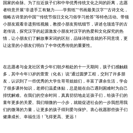
国家的命脉。为了拉近孩子们和中华优秀传统文化之间的距离，志愿
者特意开展“非遗手工有魅力——学剪纸”“书画最美汉字”“古诗文化，
领略古诗里的中国”“传统节假日文化习俗学习抢答”等特色活动。带领
小朋友观看非遗剪纸视频，教授小朋友剪纸细节，讲述仓颉造字的古
老传说，探究汉字的起源激发小朋友对汉字的热爱和文化探究的热
情，让小朋友们了解故事宋词的区别，品味诗歌造就的不同意境，更
让这里的小朋友们明白了中华优秀传统的重要性。
在志愿者与金龙社区青少年们朝夕相处的十一天期间，孩子们感触颇
多，其中今年13岁的萱萱（化名）说“通过圆梦工程，交到了许多朋
友，认识到了一些优秀的大学生哥哥姐姐们，丰富了课余生活，学会
了很多课外知识，老师们温柔体贴，总是能在自己遇到困难时为自己
排忧解难。在我们的空余时间，真真切切地走近孩子们，给孩子们的
童年更多的关爱。我们细微的一小步，就能促进社会的一步我想用我
们的微薄的力量，让更多的孩子得到爱与保护。衷心祝愿那些孩子们
健康成长、幸福生活！飞得更高、更远！