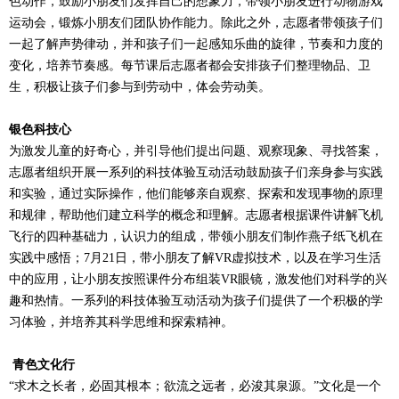
色动作，鼓励小朋友们发挥自己的想象力，带领小朋友进行动物游戏
运动会，锻炼小朋友们团队协作能力。除此之外，志愿者带领孩子们
一起了解声势律动，并和孩子们一起感知乐曲的旋律，节奏和力度的
变化，培养节奏感。每节课后志愿者都会安排孩子们整理物品、卫
生，积极让孩子们参与到劳动中，体会劳动美。
银色科技心
为激发儿童的好奇心，并引导他们提出问题、观察现象、寻找答案，
志愿者组织开展一系列的科技体验互动活动鼓励孩子们亲身参与实践
和实验，通过实际操作，他们能够亲自观察、探索和发现事物的原理
和规律，帮助他们建立科学的概念和理解。志愿者根据课件讲解飞机
飞行的四种基础力，认识力的组成，带领小朋友们制作燕子纸飞机在
实践中感悟；7月21日，带小朋友了解VR虚拟技术，以及在学习生活
中的应用，让小朋友按照课件分布组装VR眼镜，激发他们对科学的兴
趣和热情。一系列的科技体验互动活动为孩子们提供了一个积极的学
习体验，并培养其科学思维和探索精神。
青色文化行
“求木之长者，必固其根本；欲流之远者，必浚其泉源。”文化是一个