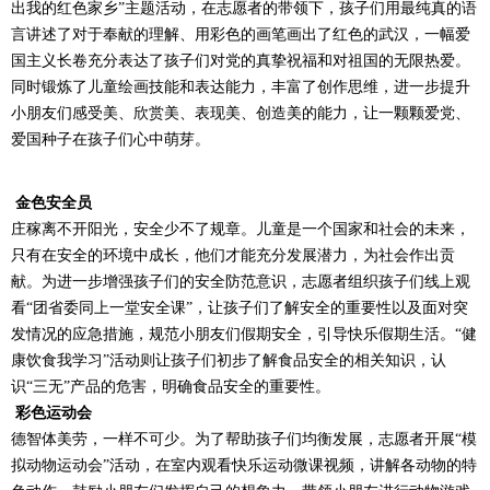
出我的红色家乡”主题活动，在志愿者的带领下，孩子们用最纯真的语
言讲述了对于奉献的理解、用彩色的画笔画出了红色的武汉，一幅爱
国主义长卷充分表达了孩子们对党的真挚祝福和对祖国的无限热爱。
同时锻炼了儿童绘画技能和表达能力，丰富了创作思维，进一步提升
小朋友们感受美、欣赏美、表现美、创造美的能力，让一颗颗爱党、
爱国种子在孩子们心中萌芽。
金色安全员
庄稼离不开阳光，安全少不了规章。儿童是一个国家和社会的未来，
只有在安全的环境中成长，他们才能充分发展潜力，为社会作出贡
献。为进一步增强孩子们的安全防范意识，志愿者组织孩子们线上观
看“团省委同上一堂安全课”，让孩子们了解安全的重要性以及面对突
发情况的应急措施，规范小朋友们假期安全，引导快乐假期生活。“健
康饮食我学习”活动则让孩子们初步了解食品安全的相关知识，认
识“三无”产品的危害，明确食品安全的重要性。
彩色运动会
德智体美劳，一样不可少。为了帮助孩子们均衡发展，志愿者开展“模
拟动物运动会”活动，在室内观看快乐运动微课视频，讲解各动物的特