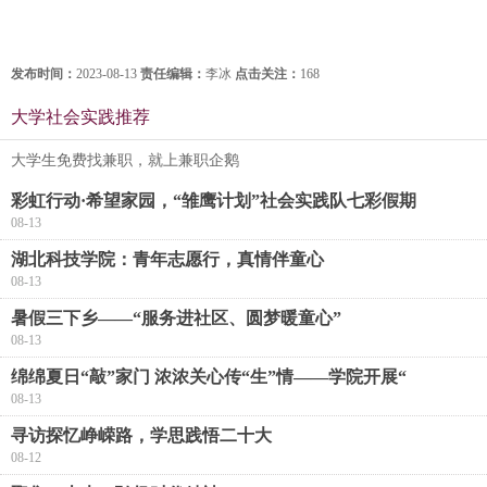
发布时间：
2023-08-13
责任编辑：
李冰
点击关注：
168
大学社会实践推荐
大学生免费找兼职，就上兼职企鹅
彩虹行动·希望家园，“雏鹰计划”社会实践队七彩假期
08-13
湖北科技学院：青年志愿行，真情伴童心
08-13
暑假三下乡——“服务进社区、圆梦暖童心”
08-13
绵绵夏日“敲”家门 浓浓关心传“生”情——学院开展“
08-13
寻访探忆峥嵘路，学思践悟二十大
08-12